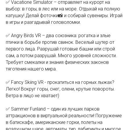
✅ Vacatione Simulator – отправляет на курорт на
выбор: в горы, в лес или на море. Отдыхай на полную
катушку! Делай фоточки📸 и собирай сувениры. Играй
в игры и разгадывай головоломки.
✅ Angry Birds VR – два союзника: рогатка и злые
птички в борьбе против свинок. Веселый шутер от
первого лица. Разрушай готовые башни или строй
сам, а потом разрушай. Много уровней сложности.
Требует смекалки и знания физических законов
тяготения нашего мира.
✅ Fancy Skiing VR - прокатиться на горных лыжах?
Легко! Вокруг горы, снег, олени, крутые повороты.
Ветра в лицо не хватает)
✅ Sammer Funland – один из лучших парков
аттракционов в виртуальной реальности! Погружение
в батискафе, американские горки, полеты на
воздушном шаре, автоматы, тир, лабиринты и многое