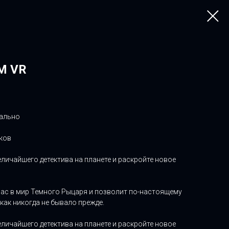
M VR
уально
ков
еличайшего детектива на планете и раскройте новое
вас в мир Темного Рыцаря и позволит по-настоящему
как никогда не бывало прежде.
еличайшего детектива на планете и раскройте новое