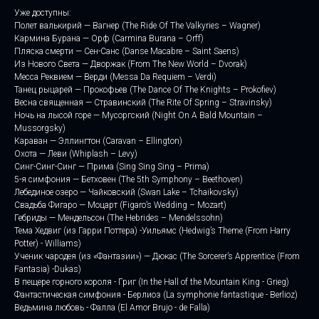
Уже доступны:
Полет валькирий — Вагнер (The Ride Of The Valkyries
– Wagner)
Кармина Бурана — Орф (Carmina Burana
– Orff)
Пляска смерти — Сен-Санс (Danse Macabre – Saint Saens)
Из Нового Света — Дворжак (From The New World – Dvorak)
Месса Реквием — Верди (Messa Da Requiem – Verdi)
Танец рыцарей — Прокофьев (The Dance Of The Knights – Prokofiev)
Весна священная — Стравинский (The Rite Of Spring – Stravinsky)
Ночь на лысой горе — Мусоргский (Night On A Bald Mountain –
Mussorgsky)
Караван — Эллингтон (Caravan – Ellington)
Охота — Леви (Whiplash – Levy)
Синг-Синг-Синг — Прима (Sing Sing Sing – Prima)
5-я симфония — Бетховен (The 5th Symphony – Beethoven)
Лебединое озеро — Чайковский (Swan Lake – Tchaikovsky)
Свадьба Фигаро — Моцарт (Figaro’s Wedding – Mozart)
Гебриды — Мендельсон (The Hebrides – Mendelssohn)
Тема Хедвиг (из Гарри Поттера) -Уильямс (Hedwig’s Theme (From Harry
Potter) - Williams)
Ученик чародея (из «Фантазии») — Дюкас (The Sorcerer’s Apprentice (From
Fantasia) -Dukas)
В пещере горного короля - Григ (In the Hall of the Mountain King - Grieg)
Фантастическая симфония - Берлиоз (La symphonie fantastique - Berlioz)
Ведьмина любовь - Фалла (El Amor Brujo - de Falla)