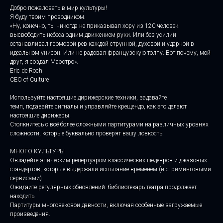
Добро пожаловать в мир культуры!
Я буду твоим проводником.
«Ну, конечно, ты никогда не приказывал хору из 120 человек
высвободить небеса одним движением руки. Или без усилий
останавливал громовой рев каждой струнной, духовой и ударной в
идеальном унисон. Или не радовал французскую толпу. Вот почему, мой
друг, я создал Маэстро».
Eric de Roch
CEO of Culture
Используйте настоящие дирижерские техники, задавайте
темп, подавайте сигналы и управляйте крещендо, как это делают
настоящие дирижеры.
Столкнитесь с всё более сложными партитурами на различных уровнях
сложности, которые буквально проверят вашу ловкость.
МНОГО КУЛЬТУРЫ
Овладейте эпическим репертуаром классических шедевров и джазовых
стандартов, которые выдержали испытание временем (и стриминговыми
сервисами)
Ожидаите регулярных обновлений: библиотекарь театра продолжает
находить
Партитуры многовековои давности, включая особенные загружаемые
произведения.