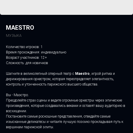
MAESTRO
МУЗЫКА
Количество игроков: 1
Время прохождения: индивидуально
Возраст участников: 12+
Сложность: для новичков
Шагните в великолепный оперный театр с
Maestro
, игрой ритма и
дирижирования оркестром, которая переопределяет элегантность,
контроль и утонченность парижского высшего общества.
Вы - Маэстро.
Преодолейте страх сцены и ведите огромные оркестры через эпические
произведения, которые создавались веками и оставят вашу аудиторию в
восхищении.
Постановите самые роскошные представления, отведайте самые
изысканные деликатесы и читаите лучшую поэзию прокладывая путь к
вершинам парижской элиты.