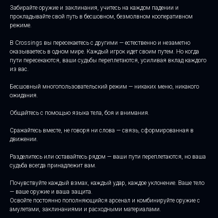
Забирайте оружие и заклинания, учитесь на каждом падении и
прокладывайте свой путь в бесшовном, безмолвном кооперативном
режиме.
В Crossings вы пересекаетесь с другими — естественно и незаметно
оказываетесь в одном мире. Каждый игрок идет своим путем. Но когда
пути пересекаются, ваши судьбы переплетаются, усиливая вклад каждого
из вас.
Бесшовный многопользовательский режим — никаких меню, никакого
ожидания.
Общайтесь с помощью языка тела, боя и внимания.
Сражайтесь вместе, не говоря ни слова — связь, сформированная в
движении.
Разделитесь или оставайтесь рядом — ваши пути переплетаются, но ваша
судьба всегда принадлежит вам.
Почувствуйте каждый взмах, каждый удар, каждое уклонение. Ваше тело
— ваше оружие и ваша защита.
Освойте постоянно пополняющийся арсенал и комбинируйте оружие с
амулетами, заклинаниями и расходными материалами.