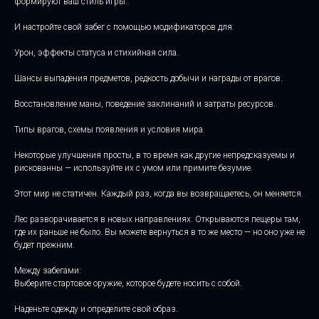
формируют ваш стиль игры.
И настройте свой забег с помощью модификаторов для:
Урон, эффекты статуса и стихийная сила.
Шансы выпадения предметов, редкость добычи и награды от врагов.
Восстановление маны, поведение заклинаний и затраты ресурсов.
Типы врагов, схемы появления и условия мира.
Некоторые улучшения просты, в то время как другие непредсказуемы и
рискованны — используйте их с умом или примите безумие.
Этот мир не статичен. Каждый раз, когда вы возвращаетесь, он меняется.
Лес разворачивается в новых направлениях. Открываются пещеры там,
где их раньше не было. Вы можете вернуться в то же место — но оно уже не
будет прежним.
Между забегами:
Выберите стартовое оружие, которое будете носить с собой.
Наденьте одежду и определите свой образ.