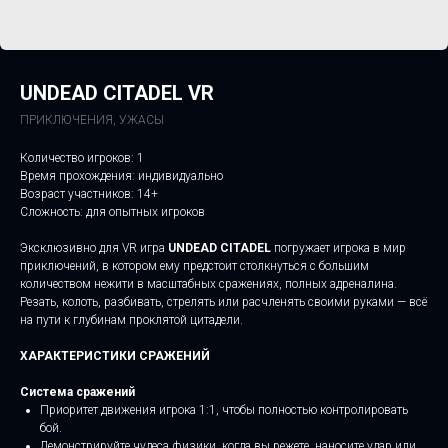
UNDEAD CITADEL VR
ПРИКЛЮЧЕНИЯ, УЖАСЫ
Количество игроков: 1
Время прохождения: индивидуально
Возраст участников: 14+
Сложность: для опытных игроков
Эксклюзивно для VR игра
UNDEAD CITADEL
погружает игрока в мир
приключений, в котором ему предстоит столкнуться с большим
количеством нежити в масштабных сражениях, полных адреналина.
Резать, колоть, разбивать, стрелять или расчленять своими руками — всё
на пути к глубинам проклятой цитадели.
ХАРАКТЕРИСТИКИ СРАЖЕНИЙ
Система сражений
Приоритет движения игрока 1:1, чтобы полностью контролировать
бой.
Демонстрируйте чудеса физики, когда вы режете, наносите удар или