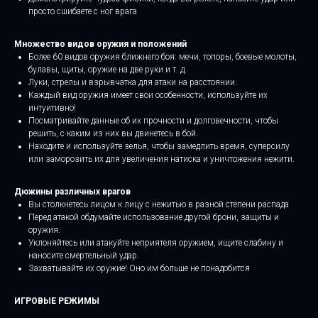
просто сшибаете с ног врага
Множество видов оружия и положений
Более 60 видов оружия ближнего боя: мечи, топоры, боевые молоты,
булавы, щиты, оружие на две руки и т. д.
Луки, стрелы и взрывчатка для атаки на расстоянии.
Каждый вид оружия имеет свои особенности, используйте их
интуитивно!
Посматривайте данные об их прочности и долговечности, чтобы
решить, с каким из них вы двинетесь в бой.
Находите и используйте зелья, чтобы замедлить время, суперсилу
или заморозить их для увеличения натиска и уничтожения нежити.
Дюжины различных врагов
Вы столкнетесь лицом к лицу с нежитью в разной степени распада
Перед атакой обдумайте использование другой брони, защиты и
оружия.
Уклоняйтесь или атакуйте неприятеля оружием, ищите слабину и
наносите смертельный удар.
Захватывайте их оружие! Оно им больше не понадобится
ИГРОВЫЕ РЕЖИМЫ