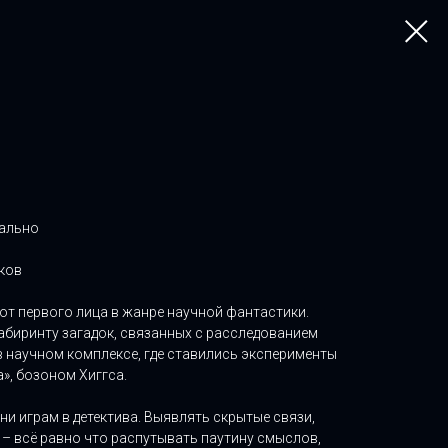
уально
ков
т первого лица в жанре научной фантастики.
абиринту загадок, связанных с расследованием
 научном комплексе, где ставились эксперименты
», бозоном Хиггса.
ни играм в детектива. Выявлять скрытые связи,
– всё равно что распутывать паутину смыслов,