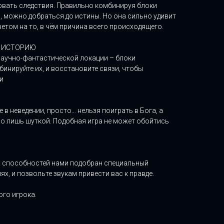
овать следствия. Правильно комбинируя блоки
, можно добраться до истины. Но она сильно удивит
ветом на то, в чём причина всего происходящего.
Ю ИСТОРИЮ
 научно-фантастической локации – блоки
инируйте их, и восстановите связи, чтобы
и
 в неведении, просто… нельзя поиграть в Бога, а
ыло лишь шуткой. Подобная игра не может обойтись
х способностей нами подобран специальный
ях, и позвольте звукам привести вас к правде.
ого игрока.