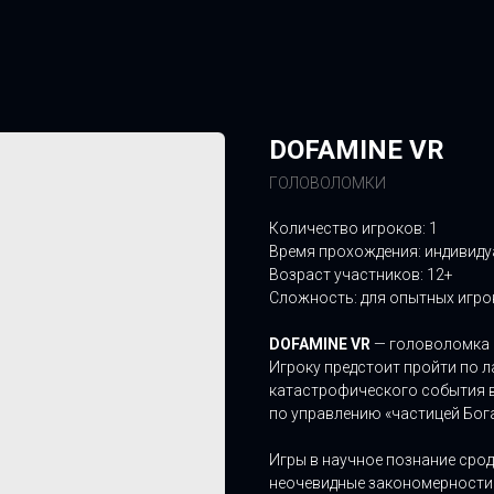
DOFAMINE VR
ГОЛОВОЛОМКИ
Количество игроков: 1
Время прохождения: индивид
Возраст участников: 12+
Сложность: для опытных игро
DOFAMINE VR
— головоломка о
Игроку предстоит пройти по л
катастрофического события в
по управлению «частицей Бога
Игры в научное познание срод
неочевидные закономерности 