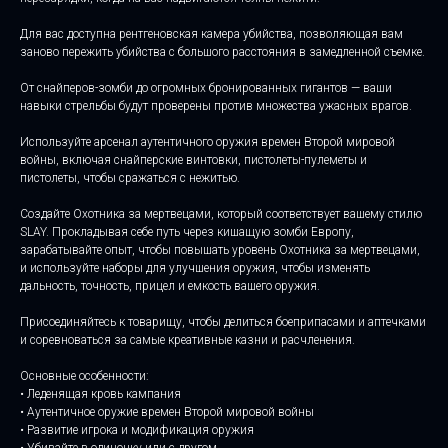
Для вас доступна рентгеновская камера убийства, позволяющая вам
заново пережить убийства с большого расстояния в замедленной съемке.
От снайперов-зомби до огромных бронированных гигантов — ваши
навыки стрельбы будут проверены против множества ужасных врагов.
Используйте арсенал аутентичного оружия времен Второй мировой
войны, включая снайперские винтовки, пистолеты-пулеметы и
пистолеты, чтобы сражаться с нежитью.
Создайте Охотника за мертвецами, который соответствует вашему стилю
SLAY. Прокладывая себе путь через кишащую зомби Европу,
зарабатывайте опыт, чтобы повышать уровень Охотника за мертвецами,
и используйте наборы для улучшения оружия, чтобы изменять
дальность, точность, прицел и емкость вашего оружия.
Присоединяйтесь к товарищу, чтобы делиться боеприпасами и аптечками
и соревноваться за самые креативные казни и расчленения.
Основные особенности:
• Леденящая кровь кампания
• Аутентичное оружие времен Второй мировой войны
• Развитие игрока и модификация оружия