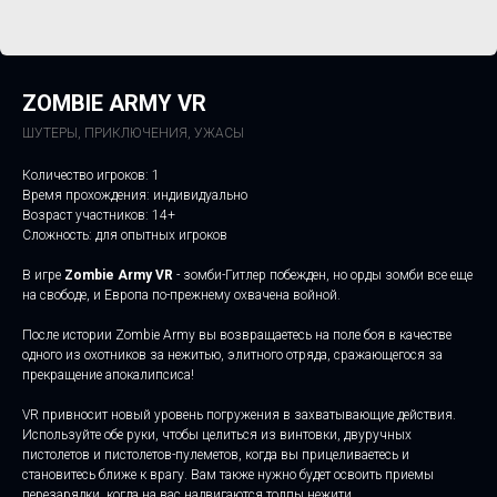
ZOMBIE ARMY VR
ШУТЕРЫ, ПРИКЛЮЧЕНИЯ, УЖАСЫ
Количество игроков: 1
Время прохождения: индивидуально
Возраст участников: 14+
Сложность: для опытных игроков
В игре
Zombie Army VR
- зомби-Гитлер побежден, но орды зомби все еще
на свободе, и Европа по-прежнему охвачена войной.
После истории Zombie Army вы возвращаетесь на поле боя в качестве
одного из охотников за нежитью, элитного отряда, сражающегося за
прекращение апокалипсиса!
VR привносит новый уровень погружения в захватывающие действия.
Используйте обе руки, чтобы целиться из винтовки, двуручных
пистолетов и пистолетов-пулеметов, когда вы прицеливаетесь и
становитесь ближе к врагу. Вам также нужно будет освоить приемы
перезарядки, когда на вас надвигаются толпы нежити.