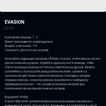
EVASION
ШУТЕР
Количество игроков: 1 - 2
Время прохождения: индивидуально
Возраст участников: 10+
Сложность: для опытных игроков
Испытайте следующее поколение VR-боев с Evasion, интенсивным научно-
фантастическим шутером. Играйте в одиночку или в команде, чтобы
спасти воюющую колонию от полчищ смертоносных дронов. Бегайте,
уклоняйтесь и используйте разрушительные атаки, сражаясь в
наполненной действием сюжетной кампании. Благодаря четырем
игровым классам, сложному режиму выживания и свободному
перемещению Evasion — это лучшее исполнение желаний для
поклонников научно-фантастических шутеров.
Взрывной VR-бой
Evasion обеспечит кинематографическое разрушаемое окружение и
интенсивный экшен. Игроки будут объединяться и пробиваться сквозь