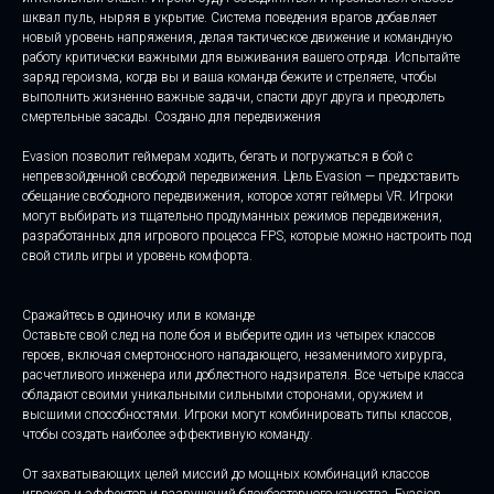
шквал пуль, ныряя в укрытие. Система поведения врагов добавляет
новый уровень напряжения, делая тактическое движение и командную
работу критически важными для выживания вашего отряда. Испытайте
заряд героизма, когда вы и ваша команда бежите и стреляете, чтобы
выполнить жизненно важные задачи, спасти друг друга и преодолеть
смертельные засады. Создано для передвижения
Evasion позволит геймерам ходить, бегать и погружаться в бой с
непревзойденной свободой передвижения. Цель Evasion — предоставить
обещание свободного передвижения, которое хотят геймеры VR. Игроки
могут выбирать из тщательно продуманных режимов передвижения,
разработанных для игрового процесса FPS, которые можно настроить под
свой стиль игры и уровень комфорта.
Сражайтесь в одиночку или в команде
Оставьте свой след на поле боя и выберите один из четырех классов
героев, включая смертоносного нападающего, незаменимого хирурга,
расчетливого инженера или доблестного надзирателя. Все четыре класса
обладают своими уникальными сильными сторонами, оружием и
высшими способностями. Игроки могут комбинировать типы классов,
чтобы создать наиболее эффективную команду.
От захватывающих целей миссий до мощных комбинаций классов