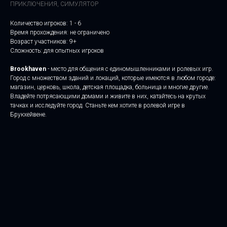
ПРИКЛЮЧЕНИЯ, СИМУЛЯТОР
Количество игроков: 1 - 6
Время прохождения: не ограничено
Возраст участников: 9+
Сложность: для опытных игроков
Brookhaven
- место для общения с единомышленниками и ролевых игр.
Город с множеством зданий и локаций, которые имеются в любом городе:
магазин, церковь, школа, детская площадка, больница и многие другие.
Владейте потрясающими домами и живите в них, катайтесь на крутых
тачках и исследуйте город. Станьте кем хотите в ролевой игре в
Брукхейвене.