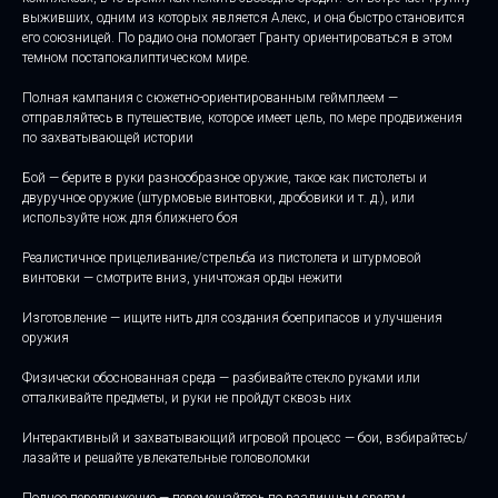
выживших, одним из которых является Алекс, и она быстро становится
его союзницей. По радио она помогает Гранту ориентироваться в этом
темном постапокалиптическом мире.
Полная кампания с сюжетно-ориентированным геймплеем —
отправляйтесь в путешествие, которое имеет цель, по мере продвижения
по захватывающей истории
Бой — берите в руки разнообразное оружие, такое как пистолеты и
двуручное оружие (штурмовые винтовки, дробовики и т. д.), или
используйте нож для ближнего боя
Реалистичное прицеливание/стрельба из пистолета и штурмовой
винтовки — смотрите вниз, уничтожая орды нежити
Изготовление — ищите нить для создания боеприпасов и улучшения
оружия
Физически обоснованная среда — разбивайте стекло руками или
отталкивайте предметы, и руки не пройдут сквозь них
Интерактивный и захватывающий игровой процесс — бои, взбирайтесь/
лазайте и решайте увлекательные головоломки