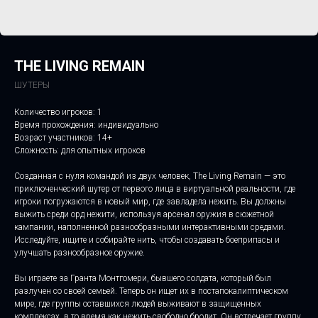
THE LIVING REMAIN
ШУТЕРЫ
Количество игроков: 1
Время прохождения: индивидуально
Возраст участников: 14+
Сложность: для опытных игроков
Созданная с нуля командой из двух человек, The Living Remain — это
приключенческий шутер от первого лица в виртуальной реальности, где
игроки погружаются в новый мир, где завладела нежить. Вы должны
выжить среди орд нежити, используя арсенал оружия в сюжетной
кампании, наполненной разнообразными интерактивными средами.
Исследуйте, ищите и собирайте нить, чтобы создавать боеприпасы и
улучшать разнообразное оружие.
Вы играете за Гранта Монтгомери, бывшего солдата, который был
разлучен со своей семьей. Теперь он ищет их в постапокалиптическом
мире, где группы оставшихся людей выживают в защищенных
комплексах, в то время как нежить свободно бродит. Он встречает группу