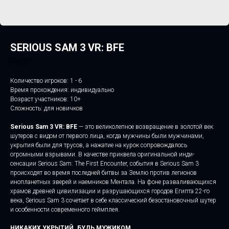
SERIOUS SAM 3 VR: BFE
ШУТЕР
Количество игроков: 1 - 6
Время прохождения: индивидуально
Возраст участников: 10+
Сложность: для новичков
Serious Sam 3 VR: BFE
— это великолепное возвращение в золотой век
шутеров с видом от первого лица, когда мужчины были мужчинами,
укрытия были для трусов, а нажатие на курок сопровождалось
огромными взрывами. В качестве приквела оригинальной инди-
сенсации Serious Sam: The First Encounter, события в Serious Sam 3
происходят во время последней битвы за Землю против легионов
инопланетных зверей и наемников Ментала. На фоне разваливающихся
храмов древней цивилизации и разрушающихся городов Египта 22-го
века, Serious Sam 3 сочетает в себе классический безостановочный шутер
и особенности современного геймплея.
НИКАКИХ УКРЫТИЙ. БУДЬ МУЖИКОМ.