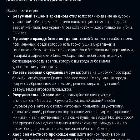
Особенности игры:
Безумный экшен в аркадном стиле:
постоянно давите на курок и
уничтожайте бесконечный натиск нападающих наемников и диких
зверей Ментала. Без укрытий, без остановок — здесь только вы и они.
Они все.
Пугающие враждебные создания:
новый батальон незабываемых
подчиненных, среди которых есть грохочущий Скрэпджек и
гигантский Кхам, которые присоединятся к безголовым смертниками,
гнаарам и сирианским быкам-оборотням, чтобы создать самую
беспощадную орду врагов, которую вы когда-либо имели
удовольствие уничтожать.
Захватывающая окружающая среда:
битва на широких просторах
ближайшего будущего Египта, полного хаоса. Разрушенные города
рядом с заброшенными храмами древнего мира станут вашей
разрушаемой игровой площадкой.
Разрушительный арсенал:
используйте по назначению
впечатляющий арсенал Крутого Сэма, включающий в себя
штурмовую винтовку с коллиматорным прицелом, двухстволку,
автоматический дробовик со взрывающимися зарядами, карающий
миниган и величественные пылающие пушечные ядра! Носите с собой
все оружия Сэма одновременно и переключайтесь между ними во
время боя для достижения максимальной огневой мощи.
Хаос совместного прохождения:
идите войной против армии